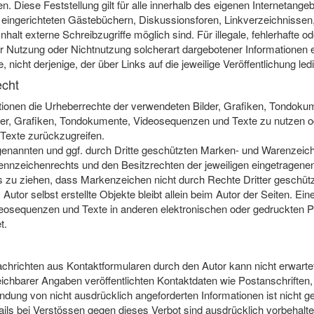
. Diese Feststellung gilt für alle innerhalb des eigenen Internetang
eingerichteten Gästebüchern, Diskussionsforen, Linkverzeichnissen, 
lt externe Schreibzugriffe möglich sind. Für illegale, fehlerhafte od
 Nutzung oder Nichtnutzung solcherart dargebotener Informationen ent
nicht derjenige, der über Links auf die jeweilige Veröffentlichung ledi
echt
likationen die Urheberrechte der verwendeten Bilder, Grafiken, Tondo
lder, Grafiken, Tondokumente, Videosequenzen und Texte zu nutzen od
exte zurückzugreifen.
 genannten und ggf. durch Dritte geschützten Marken- und Warenzeic
nnzeichenrechts und den Besitzrechten der jeweiligen eingetragenen
s zu ziehen, dass Markenzeichen nicht durch Rechte Dritter geschütz
 Autor selbst erstellte Objekte bleibt allein beim Autor der Seiten. Ei
osequenzen und Texte in anderen elektronischen oder gedruckten Pu
t.
chrichten aus Kontaktformularen durch den Autor kann nicht erwarte
hbarer Angaben veröffentlichten Kontaktdaten wie Postanschriften
dung von nicht ausdrücklich angeforderten Informationen ist nicht ges
s bei Verstössen gegen dieses Verbot sind ausdrücklich vorbehalte