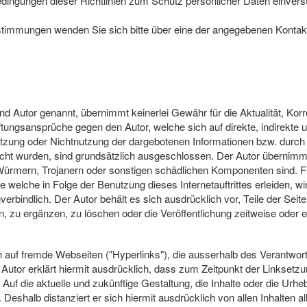
edingungen dieser Richtlinien zum Schutz persönlicher Daten einvers
timmungen wenden Sie sich bitte über eine der angegebenen Kontak
 Autor genannt, übernimmt keinerlei Gewähr für die Aktualität, Korrek
aftungsansprüche gegen den Autor, welche sich auf direkte, indirekte
Nutzung oder Nichtnutzung der dargebotenen Informationen bzw. durch 
acht wurden, sind grundsätzlich ausgeschlossen. Der Autor übernimm
, Würmern, Trojanern oder sonstigen schädlichen Komponenten sind. Fü
 welche in Folge der Benutzung dieses Internetauftrittes erleiden, wi
nverbindlich. Der Autor behält es sich ausdrücklich vor, Teile der S
zu ergänzen, zu löschen oder die Veröffentlichung zeitweise oder en
en auf fremde Webseiten ("Hyperlinks"), die ausserhalb des Verantwor
tor erklärt hiermit ausdrücklich, dass zum Zeitpunkt der Linksetzung
Auf die aktuelle und zukünftige Gestaltung, die Inhalte oder die Urhe
. Deshalb distanziert er sich hiermit ausdrücklich von allen Inhalten al