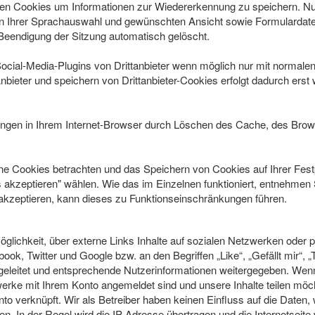
en Cookies um Informationen zur Wiedererkennung zu speichern. Nu
 Ihrer Sprachauswahl und gewünschten Ansicht sowie Formulardaten
eendigung der Sitzung automatisch gelöscht.
ial-Media-Plugins von Drittanbieter wenn möglich nur mit normalen
bieter und speichern von Drittanbieter-Cookies erfolgt dadurch erst
lungen in Ihrem Internet-Browser durch Löschen des Cache, des Brow
 Cookies betrachten und das Speichern von Cookies auf Ihrer Festpl
akzeptieren" wählen. Wie das im Einzelnen funktioniert, entnehmen S
akzeptieren, kann dieses zu Funktionseinschränkungen führen.
öglichkeit, über externe Links Inhalte auf sozialen Netzwerken oder pe
k, Twitter und Google bzw. an den Begriffen „Like“, „Gefällt mir“, „
er geleitet und entsprechende Nutzerinformationen weitergegeben. W
werke mit Ihrem Konto angemeldet sind und unsere Inhalte teilen mö
nto verknüpft. Wir als Betreiber haben keinen Einfluss auf die Daten,
n. In der Regel wird die IP-Adresse übertragen und die Internetseit