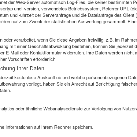
net der Web-Server automatisch Log-Files, die keiner bestimmten 
sertyp und -version, verwendetes Betriebssystem, Referrer URL (die
atum und -uhrzeit der Serveranfrage und die Dateianfrage des Clien
den nur zum Zweck der statistischen Auswertung gesammelt. Eine Wei
oder verarbeitet, wenn Sie diese Angaben freiwillig, z.B. im Rahmen 
ng mit einer Geschäftsabwicklung bestehen, können Sie jederzeit di
r E-Mail oder Kontaktformular widerrufen. Ihre Daten werden nicht an
her Vorschriften erforderlich.
schung Ihrer Daten
 jederzeit kostenlose Auskunft ob und welche personenbezogenen Date
Aufbewahrung vorliegt, haben Sie ein Anrecht auf Berichtigung falsche
aten.
s
alytics oder ähnliche Webanalysedienste zur Verfolgung von Nutzerv
che Informationen auf Ihrem Rechner speichern.